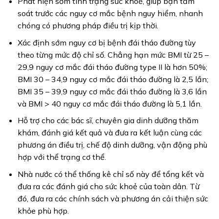
Phát hiện sớm tình trạng sức khoẻ, giúp bạn tầm
soát trước các nguy cơ mắc bệnh nguy hiểm, nhanh
chóng có phương pháp điều trị kịp thời.
Xác định sớm nguy cơ bị bệnh đái tháo đường tùy
theo từng mức độ chỉ số. Chẳng hạn mức BMI từ 25 –
29,9 nguy cơ mắc đái tháo đường type II là hơn 50%;
BMI 30 – 34,9 nguy cơ mắc đái tháo đường là 2,5 lần;
BMI 35 – 39,9 nguy cơ mắc đái tháo đường là 3,6 lần
và BMI > 40 nguy cơ mắc đái tháo đường là 5,1 lần.
Hỗ trợ cho các bác sĩ, chuyên gia dinh dưỡng thăm
khám, đánh giá kết quả và đưa ra kết luận cùng các
phương án điều trị, chế độ dinh dưỡng, vận động phù
hợp với thể trạng cơ thể.
Nhà nước có thể thống kê chỉ số này để tổng kết và
đưa ra các đánh giá cho sức khoẻ của toàn dân. Từ
đó, đưa ra các chính sách và phương án cải thiện sức
khỏe phù hợp.