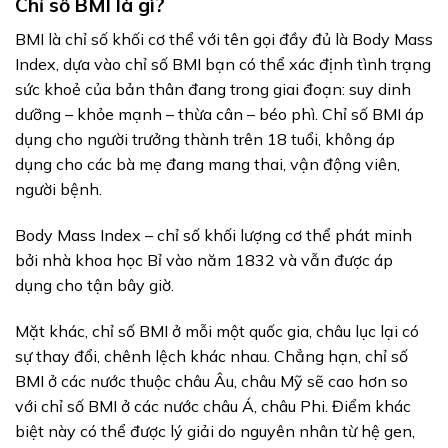
Chỉ số BMI là gì?
BMI là chỉ số khối cơ thể với tên gọi đầy đủ là Body Mass
Index, dựa vào chỉ số BMI bạn có thể xác định tình trạng
sức khoẻ của bản thân đang trong giai đoạn: suy dinh
dưỡng – khỏe mạnh – thừa cân – béo phì. Chỉ số BMI áp
dụng cho người trưởng thành trên 18 tuổi, không áp
dụng cho các bà mẹ đang mang thai, vận động viên,
người bệnh.
Body Mass Index – chỉ số khối lượng cơ thể phát minh
bởi nhà khoa học Bỉ vào năm 1832 và vẫn được áp
dụng cho tận bây giờ.
Mặt khác, chỉ số BMI ở mỗi một quốc gia, châu lục lại có
sự thay đổi, chênh lệch khác nhau. Chẳng hạn, chỉ số
BMI ở các nước thuộc châu Âu, châu Mỹ sẽ cao hơn so
với chỉ số BMI ở các nước châu Á, châu Phi. Điểm khác
biệt này có thể được lý giải do nguyên nhân từ hệ gen,