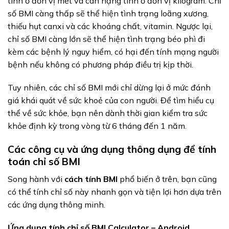
tính ở đơn vị mét và cân nặng tính ở đơn vị kilogram. Chỉ
số BMI càng thấp sẽ thể hiện tình trạng loãng xương,
thiếu hụt canxi và các khoáng chất, vitamin. Ngược lại,
chỉ số BMI càng lớn sẽ thể hiện tình trạng béo phì đi
kèm các bệnh lý nguy hiểm, có hại đến tính mạng người
bệnh nếu không có phương pháp điều trị kịp thời.
Tuy nhiên, các chỉ số BMI mới chỉ dừng lại ở mức đánh
giá khái quát về sức khoẻ của con người. Để tìm hiểu cụ
thể về sức khỏe, bạn nên dành thời gian kiểm tra sức
khỏe định kỳ trong vòng từ 6 tháng đến 1 năm.
Các công cụ và ứng dụng thông dụng để tính
toán chỉ số BMI
Song hành với
cách tính BMI
phổ biến ở trên, bạn cũng
có thể tính chỉ số này nhanh gọn và tiện lợi hơn dựa trên
các ứng dụng thông minh.
Ứng dụng tính chỉ số BMI Calculator – Android