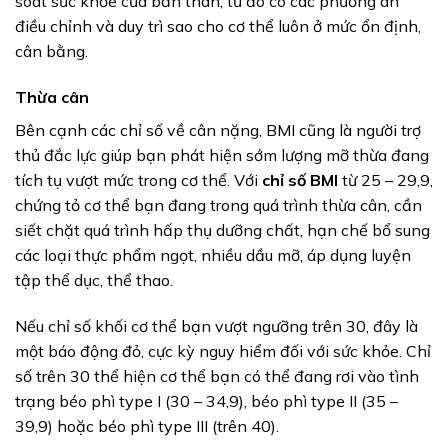
soát sức khỏe của bản thân, từ đó có các phương án
điều chỉnh và duy trì sao cho cơ thể luôn ở mức ổn định,
cân bằng.
Thừa cân
Bên cạnh các chỉ số về cân nặng, BMI cũng là người trợ
thủ đắc lực giúp bạn phát hiện sớm lượng mỡ thừa đang
tích tụ vượt mức trong cơ thể. Với
chỉ số BMI
từ 25 – 29,9,
chứng tỏ cơ thể bạn đang trong quá trình thừa cân, cần
siết chặt quá trình hấp thụ dưỡng chất, hạn chế bổ sung
các loại thực phẩm ngọt, nhiều dầu mỡ, áp dụng luyện
tập thể dục, thể thao.
Nếu chỉ số khối cơ thể bạn vượt ngưỡng trên 30, đây là
một báo động đỏ, cực kỳ nguy hiểm đối với sức khỏe. Chỉ
số trên 30 thể hiện cơ thể bạn có thể đang rơi vào tình
trạng béo phì type I (30 – 34,9), béo phì type II (35 –
39,9) hoặc béo phì type III (trên 40).