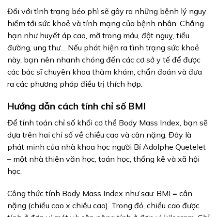
Đối với tình trạng béo phì sẽ gây ra những bệnh lý nguy
hiểm tới sức khoẻ và tính mạng của bệnh nhân. Chẳng
hạn như huyết áp cao, mỡ trong máu, đột nguỵ, tiểu
đường, ung thư… Nếu phát hiện ra tình trạng sức khoẻ
này, bạn nên nhanh chóng đến các cơ sở y tế để được
các bác sĩ chuyên khoa thăm khám, chẩn đoán và đưa
ra các phương pháp điều trị thích hợp.
Hướng dẫn cách tính chỉ số BMI
Để tính toán chỉ số khối cơ thể Body Mass Index, bạn sẽ
dựa trên hai chỉ số về chiều cao và cân nặng. Đây là
phát minh của nhà khoa học người Bỉ Adolphe Quetelet
– một nhà thiên văn học, toán học, thống kê và xã hội
học.
Công thức tính Body Mass Index như sau: BMI = cân
nặng (chiều cao x chiều cao). Trong đó, chiều cao được