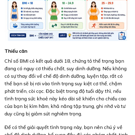
Thiếu cân
Chỉ số BMI có kết quả dưới 18, chứng tỏ thể trạng bạn
đang có nguy cơ thiếu chất, suy dinh dưỡng. Nếu không
có sự thay đổi về chế độ dinh dưỡng, luyện tập, rất có
thể bạn sẽ bị rơi vào tình trạng suy kiệt cơ thể, chậm
phát triển, còi cọc. Đặc biệt trong độ tuổi dậy thì, nếu
tình trạng sức khoẻ này kéo dài sẽ khiến cho chiều cao
của bạn bị kìm hãm, khả năng tập trung, ghi nhớ và tư
duy cũng bị giảm sút nghiêm trọng.
Để có thể giải quyết tình trạng này, bạn nên chú ý về
chế độ dinh dưỡng, bổ sung đầy đủ các nhóm chất: tinh