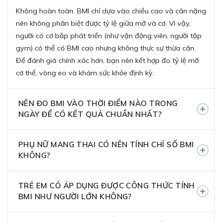
Không hoàn toàn. BMI chỉ dựa vào chiều cao và cân nặng
nên không phân biệt được tỷ lệ giữa mỡ và cơ. Vì vậy,
người có cơ bắp phát triển (như vận động viên, người tập
gym) có thể có BMI cao nhưng không thực sự thừa cân.
Để đánh giá chính xác hơn, bạn nên kết hợp đo tỷ lệ mỡ
cơ thể, vòng eo và khám sức khỏe định kỳ.
NÊN ĐO BMI VÀO THỜI ĐIỂM NÀO TRONG
NGÀY ĐỂ CÓ KẾT QUẢ CHUẨN NHẤT?
PHỤ NỮ MANG THAI CÓ NÊN TÍNH CHỈ SỐ BMI
KHÔNG?
TRẺ EM CÓ ÁP DỤNG ĐƯỢC CÔNG THỨC TÍNH
BMI NHƯ NGƯỜI LỚN KHÔNG?