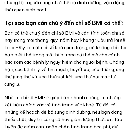
chủng tộc người cũng như chế độ dinh dưỡng, vận động,
thói quen sinh hoạt…
Tại sao bạn cần chú ý đến chỉ số BMI cơ thể?
Bạn có thể chú ý đến chỉ số BMI và cần tính toán chỉ số
này trong mỗi tháng, quý, năm hay không? Câu trả lời sẽ
là có. Đây là một chỉ số khá quan trọng, nó không chỉ cho
bạn biết thể trạng mỡ thừa trong cơ thể mà còn cảnh
báo sớm các bệnh lý nguy hiểm cho người bệnh. Chẳng
hạn, các bệnh lý về tim mạch, huyết áp, tiểu đường, ung
thư (ung thư vú, ung thư ruột kết, ung thư nội mạc tử
cung…).
Nhờ có chỉ số BMI sẽ giúp bạn nhanh chóng có những
kết luận chính xác về tình trạng sức khoẻ. Từ đó, có
những kế hoạch để bổ sung dinh dưỡng, nếu bạn đang
thiếu chất, duy trì, củng cố hay giảm lượng thức ăn, tập
luyện để giảm cân, ngăn chặn tình trạng béo phì, dư